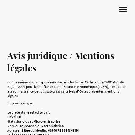
Avis juridique / Mentions
légales
Conformément aux dispositions des articles 6-III et 19 de la Loi n°2004-575 du
21 juin 2004 pour la Confiance dans l’Économie Numérique (LCEN), il est porté
à la connaissance des utilisateurs du site
Hekal'Or
les présentes mentions
légales.
1. Éditeur du site
Le présent site est édité par :
Hekal'Or
Statut juridique :
Micro-entreprise
Nom du responsable :
Narth Sabrina
Adresse :
1 Rue du Moulin, 68740 FESSENHEIM
Téléphone :
+33 7 67 98 13 90