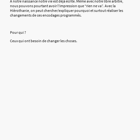
A notre naissance notre vie est déjà écrite. Même avec notre libre arbitre,
nous pouvons pourtant avoir l’impression que “rien ne va”.
Avec la
Hièrothanie, on peut chercher/expliquer pourquoi et surtout réaliser les
changements de ces encodages programmés.
Pour qui ?
Ceux qui ont besoin de changer les choses.